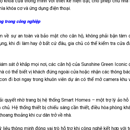
ộ khóa cửa thông minh với thiết kế hiện đại, cho phép chủ nhà
hìa khóa cơ và ứng dụng điện thoại.
ng trong công nghiệp
âm về sự an toàn và bảo mật cho căn hộ, không phải bận tâm 
ng, khi đi làm hay ở bất cứ đâu, gia chủ có thể kiểm tra cửa 
giám sát ở khắp mọi nơi, các căn hộ của Sunshine Green Iconic
nhà có thể biết vị khách đứng ngoài cửa hoặc nhận các thông bá
 con đi bơi ngay trong khuôn viên dự án có thể mở camera khu 
i quyết nhờ trang bị hệ thống Smart Homes – một trợ lý ảo hỗ 
chủ. Hệ thống thiết bị chiếu sáng cần thiết, điều hòa phòng kh
hoang thoảng khi cư dân trở về nhà.
ữ liệu thông minh đóng vai trò hỗ trợ khi công nghệ kết hợp với 