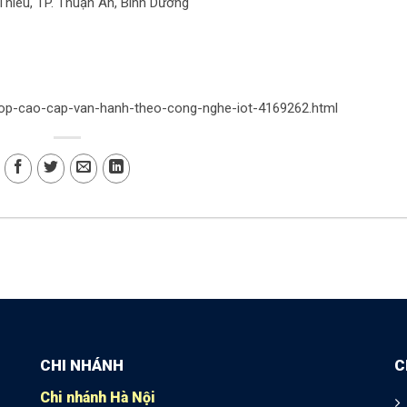
 Thiêu, TP. Thuận An, Bình Dương
c-hop-cao-cap-van-hanh-theo-cong-nghe-iot-4169262.html
CHI NHÁNH
C
Chi nhánh Hà Nội