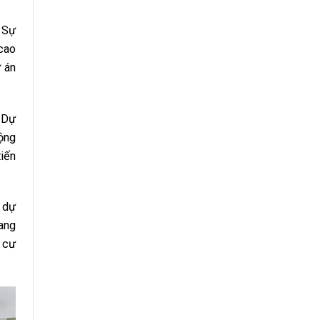
 Sự
cao
 án
. Dự
động
tiến
 dự
ang
 cư