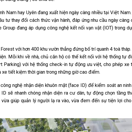
nh Nam hay Uyên đang xuất hiện ngày càng nhiều tại Việt Nam.
ầu tư thay đổi cách thức vận hành, đáp ứng nhu cầu ngày càng 
e Group đang áp dụng công nghệ kết nối vạn vật (IOT) trong dự
 Forest với hơn 400 khu vườn thẳng đứng bố trí quanh 4 toà tháp
ện. Mỗi khi về nhà, chủ căn hộ có thể kết nối với hệ thống tự 
t Parking) với hệ thống check-in tự động ưu việt, cho phép xe 
 xe tiết kiệm thời gian trong những giờ cao điểm.
 công nghệ nhận diện khuôn mặt (face ID) để kiểm soát an ninh
 ID sẽ nhanh chóng nhận diện ra cư dân, tự động chọn tầng th
vừa giúp quản lý người lạ ra vào, vừa đem đến sự tiện lợi cho