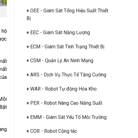
♦
OEE - Giám Sát Tổng Hiệu Suất Thiết
Bị
n hộ
♦
EEC - Giám Sát Năng Lượng
được
♦
ECM - Giám Sát Tình Trạng Thiết Bị
♦
CSM - Quản Lý An Ninh Mạng
mất
 mất
♦
ARS - Dịch Vụ Thực Tế Tăng Cường
của
♦
WAR - Robot Tự động Hóa Kho
Mỗi
♦
PER - Robot Nâng Cao Năng Suất
 Bật
♦
EMM - Giám Sát Yếu Tố Môi Trường
ang
♦
COR - Robot Cộng tác