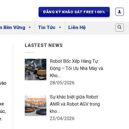
ĐĂNG KÝ KHẢO SÁT FREE 100%
ển Bền Vững
Tin Tức
Liên Hệ
LASTEST NEWS
Robot Bốc Xếp Hàng Tự
Động – Tối Ưu Nhà Máy và
Kho…
28/05/2026
vào
Sự khác biệt giữa Robot
xe
AMR và Robot AGV trong
úc,
kho…
23/04/2026
.