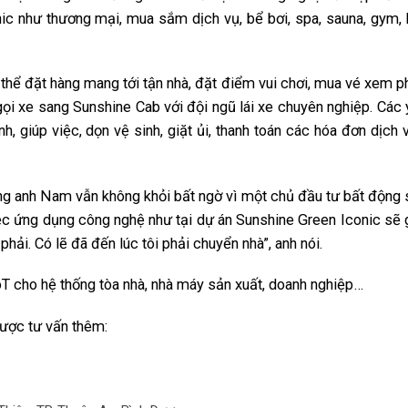
nic như thương mại, mua sắm dịch vụ, bể bơi, spa, sauna, gym, 
có thể đặt hàng mang tới tận nhà, đặt điểm vui chơi, mua vé xem 
i xe sang Sunshine Cab với đội ngũ lái xe chuyên nghiệp. Các 
nh, giúp việc, dọn vệ sinh, giặt ủi, thanh toán các hóa đơn dịch
ong anh Nam vẫn không khỏi bất ngờ vì một chủ đầu tư bất động 
iệc ứng dụng công nghệ như tại dự án Sunshine Green Iconic sẽ 
hải. Có lẽ đã đến lúc tôi phải chuyển nhà”, anh nói.
oT cho hệ thống tòa nhà, nhà máy sản xuất, doanh nghiệp…
được tư vấn thêm: