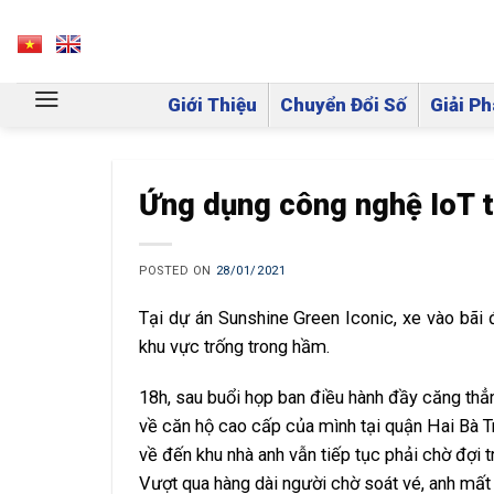
Skip
to
VN
EN
content
Giới Thiệu
Chuyển Đổi Số
Giải Ph
Ứng dụng công nghệ IoT tr
POSTED ON
28/01/2021
Tại dự án Sunshine Green Iconic, xe vào bãi
khu vực trống trong hầm.
18h, sau buổi họp ban điều hành đầy căng th
về căn hộ cao cấp của mình tại quận Hai Bà T
về đến khu nhà anh vẫn tiếp tục phải chờ đợi 
Vượt qua hàng dài người chờ soát vé, anh mất