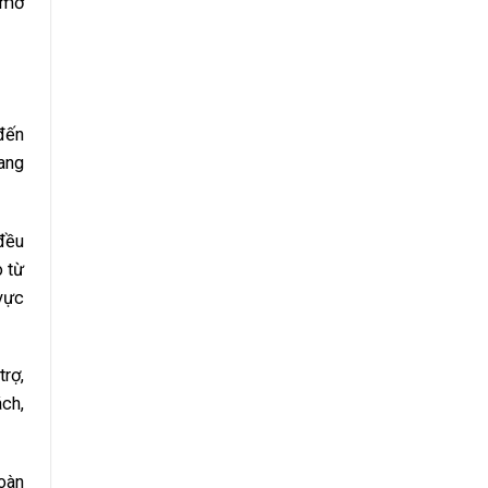
 mở
đến
đang
 đều
o từ
vực
trợ,
ách,
toàn