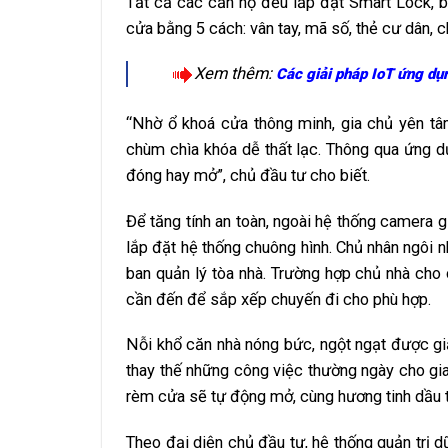
Tất cả các căn hộ đều lắp đặt Smart Lock, b
cửa bằng 5 cách: vân tay, mã số, thẻ cư dân, c
Xem thêm:
Các giải pháp IoT ứng dụ
“Nhờ ổ khoá cửa thông minh, gia chủ yên t
chùm chìa khóa dễ thất lạc. Thông qua ứng dụ
đóng hay mở”, chủ đầu tư cho biết.
Để tăng tính an toàn, ngoài hệ thống camera 
lắp đặt hệ thống chuông hình. Chủ nhân ngôi 
ban quản lý tòa nhà. Trường hợp chủ nhà cho
cần đến để sắp xếp chuyến đi cho phù hợp.
Nỗi khổ căn nhà nóng bức, ngột ngạt được giả
thay thế những công việc thường ngày cho gia 
rèm cửa sẽ tự động mở, cùng hương tinh dầu t
Theo đại diện chủ đầu tư, hệ thống quản trị d