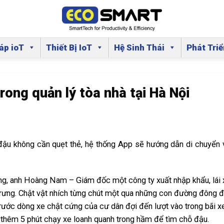
áp ioT
Thiết Bị IoT
Hệ Sinh Thái
Phát Tri
ong quản lý tòa nhà tại Hà Nội
 đậu không cần quẹt thẻ, hệ thống App sẽ hướng dẫn di chuyển 
ẳng, anh Hoàng Nam – Giám đốc một công ty xuất nhập khẩu, lái 
rưng. Chật vật nhích từng chút một qua những con đường đông đ
trước dòng xe chật cứng của cư dân đợi đến lượt vào trong bãi xe
 thêm 5 phút chạy xe loanh quanh trong hầm để tìm chỗ đậu.