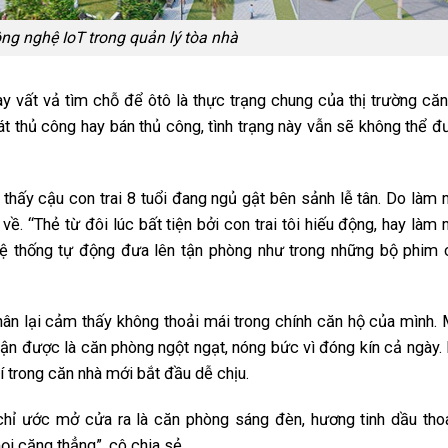
g nghệ IoT trong quản lý tòa nhà
y vất vả tìm chỗ để ôtô là thực trạng chung của thị trường că
át thủ công hay bán thủ công, tình trạng này vẫn sẽ không thể 
hấy cậu con trai 8 tuổi đang ngủ gật bên sảnh lễ tân. Do làm 
về. “Thẻ từ đôi lúc bất tiện bởi con trai tôi hiếu động, hay làm
hệ thống tự động đưa lên tận phòng như trong những bộ phim 
ân lại cảm thấy không thoải mái trong chính căn hộ của mình. 
ận được là căn phòng ngột ngạt, nóng bức vì đóng kín cả ngày.
 trong căn nhà mới bắt đầu dễ chịu.
 chỉ ước mở cửa ra là căn phòng sáng đèn, hương tinh dầu tho
i căng thẳng”, cô chia sẻ.