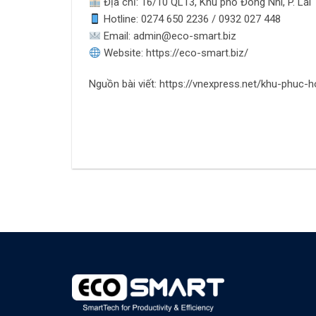
Địa chỉ: 16/10 QL13, Khu phố Đông Nhì, P. Lái
Hotline: 0274 650 2236 / 0932 027 448
Email: admin@eco-smart.biz
Website: https://eco-smart.biz/
Nguồn bài viết: https://vnexpress.net/khu-phu