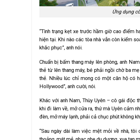
Ứng dụng côn
“Tình trạng kẹt xe trước hầm giờ cao điểm ha
hiện tại. Khi nào các tòa nhà vẫn còn kiểm so
khắc phục”, anh nói.
Chuẩn bị bấm thang máy lên phòng, anh Nam t
thẻ từ lên thang máy, bé phải ngồi chờ ba mẹ 
thẻ. Nhiều lúc chỉ mong có một căn hộ có 
Hollywood”, anh cười, nói.
Khác với anh Nam, Thùy Uyên – cô gái độc th
khi đi làm về, mở cửa ra, thứ mà Uyên cảm nh
đèn, mở máy lạnh, phải cả chục phút không khí
“Sau ngày dài làm việc mệt mỏi về nhà, tôi
thoảng, mát mẻ, nhạc nhẹ du dương, xua tan mọ