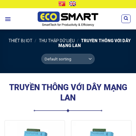
Skip
VN
EN
to
content
THIẾT BỊ IOT
/
THU THẬP DỮ LIỆU
/
TRUYỀN THÔNG VỚI DÂY
MẠNG LAN
TRUYỀN THÔNG VỚI DÂY MẠNG
LAN