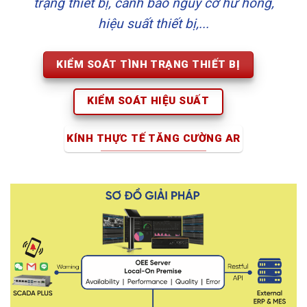
trạng thiết bị, cảnh báo nguy cơ hư hỏng,
hiệu suất thiết bị,...
KIỂM SOÁT TÌNH TRẠNG THIẾT BỊ
KIỂM SOÁT HIỆU SUẤT
KÍNH THỰC TẾ TĂNG CƯỜNG AR