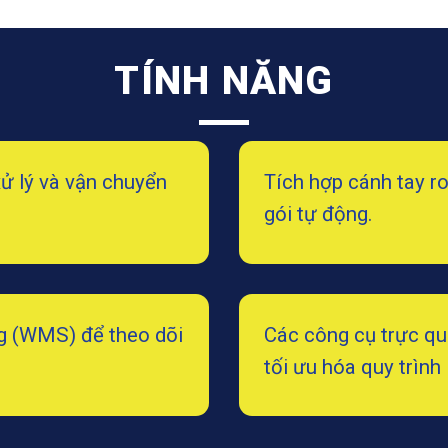
TÍNH NĂNG
xử lý và vận chuyển
Tích hợp cánh tay ro
gói tự động.
ng (WMS) để theo dõi
Các công cụ trực qu
tối ưu hóa quy trình