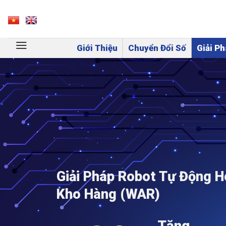
Skip
to
VN
EN
content
Giới Thiệu
Chuyển Đổi Số
Giải Ph
Giải Pháp Robot Tự Động 
Kho Hàng
(WAR)
Tăng