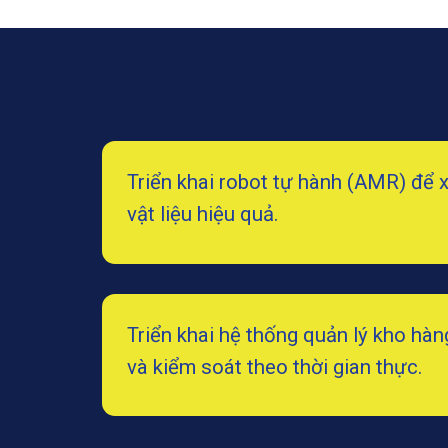
Triển khai robot tự hành (AMR) để 
vật liệu hiệu quả.
Triển khai hệ thống quản lý kho hà
và kiểm soát theo thời gian thực.