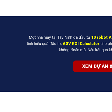
Một nhà máy tại Tây Ninh đã đầu tư
10 robot 
tính hiệu quả đầu tư,
AGV ROI Calculator
cho ph
không đoán mò. Nếu kết quả kh
XEM DỰ ÁN &