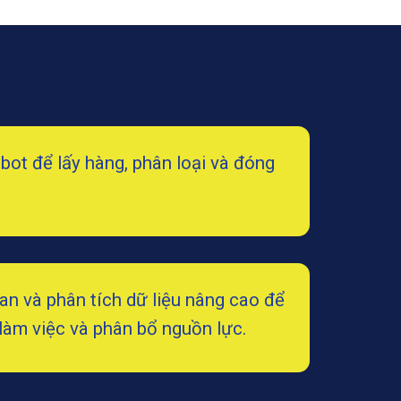
bot để lấy hàng, phân loại và đóng
an và phân tích dữ liệu nâng cao để
 làm việc và phân bổ nguồn lực.