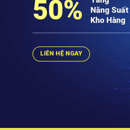
50%
Năng Suất
Kho Hàng
LIÊN HỆ NGAY