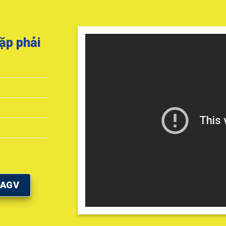
ặp phải
 AGV