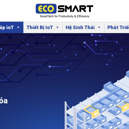
áp ioT
Thiết Bị IoT
Hệ Sinh Thái
Phát Tri
Hóa