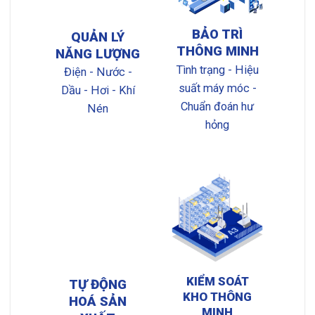
BẢO TRÌ
QUẢN LÝ
THÔNG MINH
NĂNG LƯỢNG
Tình trạng - Hiệu
Điện - Nước -
suất máy móc -
Dầu - Hơi - Khí
Chuẩn đoán hư
Nén
hỏng
KIỂM SOÁT
TỰ ĐỘNG
KHO THÔNG
HOÁ SẢN
MINH