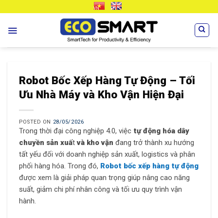
Skip
VN
EN
to
content
Robot Bốc Xếp Hàng Tự Động – Tối
Ưu Nhà Máy và Kho Vận Hiện Đại
POSTED ON
28/05/2026
Trong thời đại công nghiệp 4.0, việc
tự động hóa dây
chuyền sản xuấ
t
và kho vận
đang trở thành xu hướng
tất yếu đối với doanh nghiệp sản xuất, logistics và phân
phối hàng hóa. Trong đó,
Robot bốc xếp hàng tự động
được xem là giải pháp quan trọng giúp nâng cao năng
suất, giảm chi phí nhân công và tối ưu quy trình vận
hành.