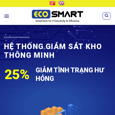
Skip
VN
EN
to
content
HỆ THỐNG GIÁM SÁT KHO
THÔNG MINH
GIẢM TÌNH TRẠNG HƯ
25%
HỎNG