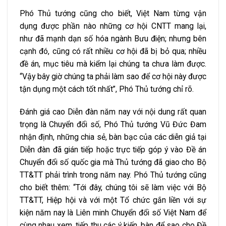
Phó Thủ tướng cũng cho biết, Việt Nam từng vận
dụng được phần nào những cơ hội CNTT mang lại,
như đã mạnh dạn số hóa ngành Bưu điện; nhưng bên
cạnh đó, cũng có rất nhiều cơ hội đã bị bỏ qua; nhiều
đề án, mục tiêu mà kiểm lại chúng ta chưa làm được.
“Vậy bây giờ chúng ta phải làm sao để cơ hội này được
tận dụng một cách tốt nhất”, Phó Thủ tướng chỉ rõ.
Đánh giá cao Diễn đàn năm nay với nội dung rất quan
trọng là Chuyển đổi số, Phó Thủ tướng Vũ Đức Đam
nhận định, những chia sẻ, bàn bạc của các diễn giả tại
Diễn đàn đã gián tiếp hoặc trực tiếp góp ý vào Đề án
Chuyển đổi số quốc gia mà Thủ tướng đã giao cho Bộ
TT&TT phải trình trong năm nay. Phó Thủ tướng cũng
cho biết thêm: “Tới đây, chúng tôi sẽ làm việc với Bộ
TT&TT, Hiệp hội và với một Tổ chức gắn liền với sự
kiện năm nay là Liên minh Chuyển đổi số Việt Nam để
cùng nhau xem, tiếp thu các ý kiến, bàn để sao cho Đề