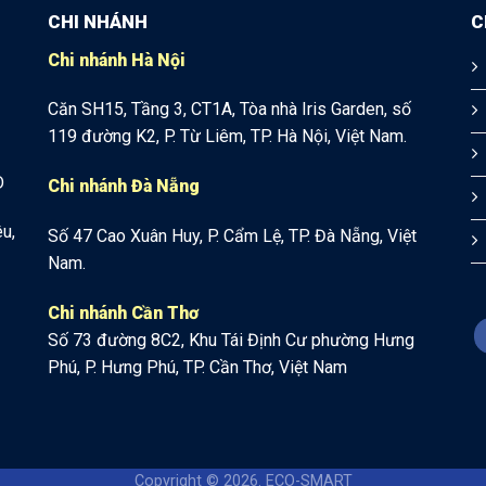
CHI NHÁNH
C
Chi nhánh Hà Nội
Căn SH15, Tầng 3, CT1A, Tòa nhà Iris Garden, số
119 đường K2, P. Từ Liêm, TP. Hà Nội, Việt Nam.
D
Chi nhánh Đà Nẵng
u,
Số 47 Cao Xuân Huy, P. Cẩm Lệ, TP. Đà Nẵng, Việt
Nam.
Chi nhánh Cần Thơ
Số 73 đường 8C2, Khu Tái Định Cư phường Hưng
Phú, P. Hưng Phú, TP. Cần Thơ, Việt Nam
Copyright © 2026. ECO-SMART