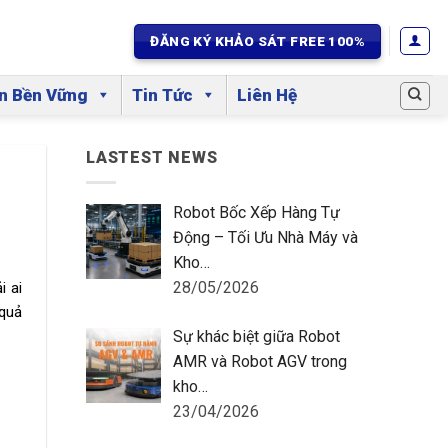
ĐĂNG KÝ KHẢO SÁT FREE 100%
ển Bền Vững
Tin Tức
Liên Hệ
LASTEST NEWS
Robot Bốc Xếp Hàng Tự
Động – Tối Ưu Nhà Máy và
Kho…
28/05/2026
i ai
 quả
Sự khác biệt giữa Robot
AMR và Robot AGV trong
kho…
23/04/2026