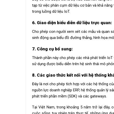
tạp từ việc phân cụm dữ liệu cơ bản và khả năng t
trong luồng dữ liệu IoT.
6. Giao diện biểu diễn dữ liệu trực quan:
Cho phép con người xem xét các mẫu và quan sát 
sinh động qua biểu đồ đường thẳng, hình họa mô
7. Công cụ bổ sung:
Thành phần này cho phép các nhà phát triển IoT 
sử dụng được biểu diễn trên hệ sinh thái mô phỏng
8. Các giao thức kết nối với hệ thống kh
Đây là nơi cho phép tích hợp với các hệ thống c
nguồn lực doanh nghiệp ERP, hệ thống quản lý sản
phát triển phần mềm (SDK) và các gateways.
Tại Việt Nam, trong khoảng 5 năm trở lại đây,
cuộc sống, tuy nhiên trên thực tế, những ứng dụ