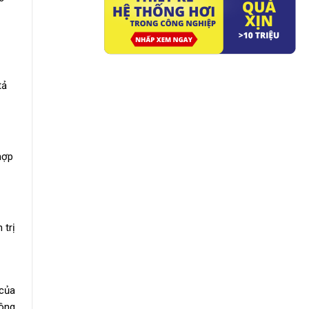
tả
hợp
 trị
 của
hông