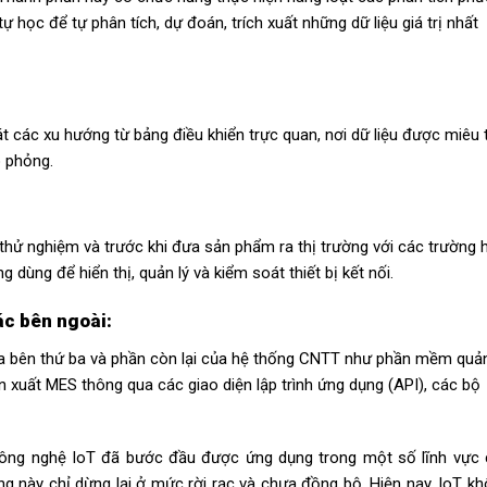
ự học để tự phân tích, dự đoán, trích xuất những dữ liệu giá trị nhất
các xu hướng từ bảng điều khiển trực quan, nơi dữ liệu được miêu 
 phỏng.
thử nghiệm và trước khi đưa sản phẩm ra thị trường với các trường 
 dùng để hiển thị, quản lý và kiểm soát thiết bị kết nối.
ác bên ngoài:
ủa bên thứ ba và phần còn lại của hệ thống CNTT như phần mềm quản
 xuất MES thông qua các giao diện lập trình ứng dụng (API), các bộ
 công nghệ IoT đã bước đầu được ứng dụng trong một số lĩnh vực
ng này chỉ dừng lại ở mức rời rạc và chưa đồng bộ. Hiện nay, IoT k