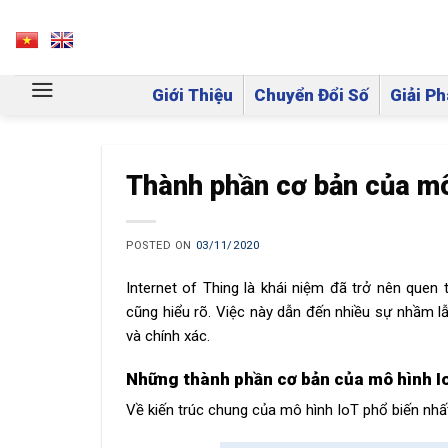
Skip
to
VN
EN
content
Giới Thiệu
Chuyển Đổi Số
Giải Ph
Thành phần cơ bản của mô
POSTED ON
03/11/2020
Internet of Thing là khái niệm đã trở nên que
cũng hiểu rõ. Việc này dẫn đến nhiều sự nhầm 
và chính xác.
Những thành phần cơ bản của mô hình I
Về kiến trúc chung của mô hình IoT phổ biến nhất