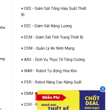
♦
OEE - Giám Sát Tổng Hiệu Suất Thiết
Bị
♦
EEC - Giám Sát Năng Lượng
 như
♦
ECM - Giám Sát Tình Trạng Thiết Bị
♦
CSM - Quản Lý An Ninh Mạng
ộng
♦
ARS - Dịch Vụ Thực Tế Tăng Cường
♦
WAR - Robot Tự động Hóa Kho
♦
PER - Robot Nâng Cao Năng Suất
♦
EMM - Giám Sát Yếu Tố Môi Trường
♦
COR - Robot Cộng tác
c