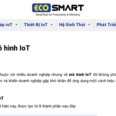
áp ioT
Thiết Bị IoT
Hệ Sinh Thái
Phát Tri
 hình IoT
n thuộc với nhiều doanh nghiệp nhưng về
mô hình IoT
thì không phả
lẫn và khiến doanh nghiệp gặp khó khăn để ứng dụng một cách hiệu
oT
 hiện nay, được tạo từ 8 thành phần sau đây: