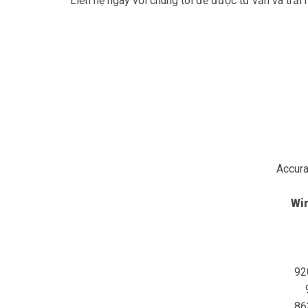
Liên hệ ngay với chúng tôi để được tư vấn và trả
Accur
Wi
92
86