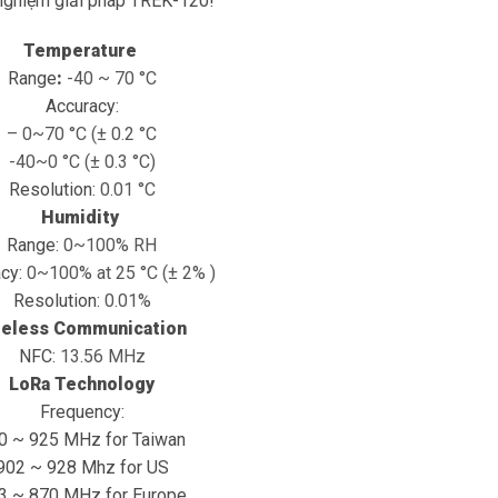
i nghiệm giải pháp TREK-120!
Temperature
Range
:
-40 ~ 70 °C
Accuracy:
– 0~70 °C (± 0.2 °C
-40~0 °C (± 0.3 °C)
Resolution:
0.01 °C
Humidity
Range:
0~100% RH
acy:
0~100% at 25 °C (± 2% )
Resolution:
0.01%
reless Communication
NFC:
13.56 MHz
LoRa Technology
Frequency:
0 ~ 925 MHz for Taiwan
902 ~ 928 Mhz for US
3 ~ 870 MHz for Europe