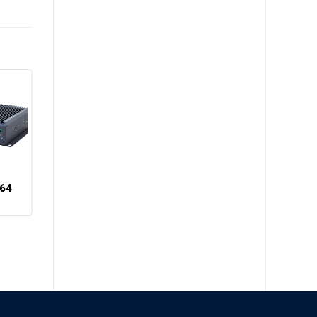
Cảm biến nhiệt
64
độ và độ ẩm
WISE-4220-
S231