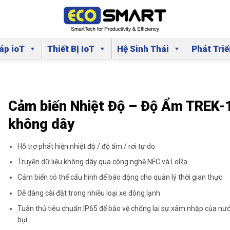
áp ioT
Thiết Bị IoT
Hệ Sinh Thái
Phát Tri
Cảm biến Nhiệt Độ – Độ Ẩm TREK-
không dây
Hỗ trợ phát hiện nhiệt độ / độ ẩm / rơi tự do
Truyền dữ liệu không dây qua công nghệ NFC và LoRa
Cảm biến có thể cấu hình để báo động cho quản lý thời gian thực
Dễ dàng cài đặt trong nhiều loại xe đông lạnh
Tuân thủ tiêu chuẩn IP65 để bảo vệ chống lại sự xâm nhập của nư
bụi