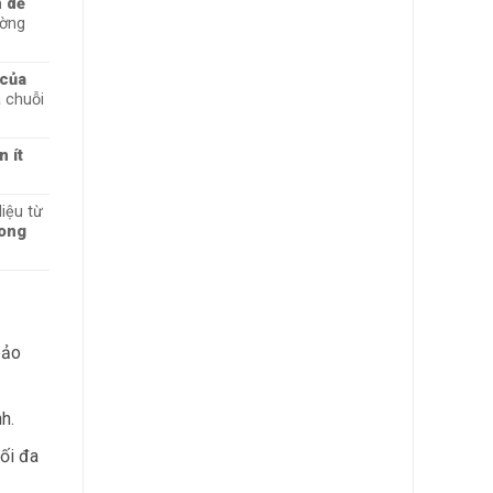
h dễ
ường
 của
 chuỗi
n ít
liệu từ
rong
bảo
h.
tối đa