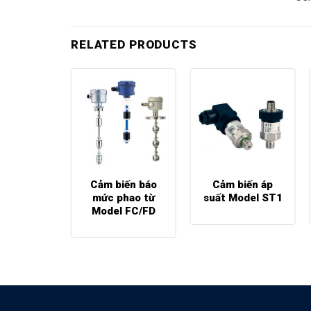
RELATED PRODUCTS
ến nhiệt
Cảm biến báo
Cảm biến áp
à độ ẩm
mức phao từ
suất Model ST1
-4220-
Model FC/FD
231