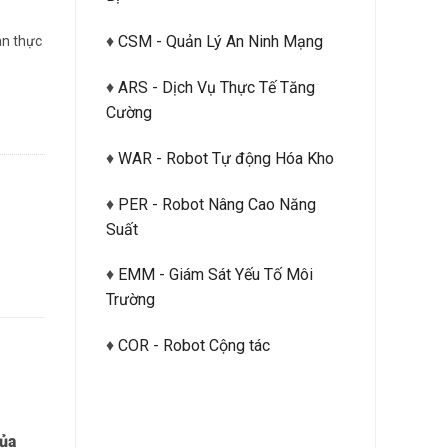
♦
CSM - Quản Lý An Ninh Mạng
an thực
♦
ARS - Dịch Vụ Thực Tế Tăng
Cường
♦
WAR - Robot Tự động Hóa Kho
♦
PER - Robot Nâng Cao Năng
Suất
♦
EMM - Giám Sát Yếu Tố Môi
Trường
♦
COR - Robot Cộng tác
của