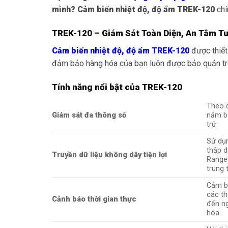
mình? Cảm biến nhiệt độ, độ ẩm TREK-120
chí
TREK-120 – Giám Sát Toàn Diện, An Tâm Tu
Cảm biến nhiệt độ, độ ẩm TREK-120
được thiết
đảm bảo hàng hóa của bạn luôn được bảo quản tron
Tính năng nổi bật của TREK-120
Theo 
Giám sát đa thông số
nắm bắ
trữ.
Sử dụ
thập d
Truyền dữ liệu không dây tiện lợi
Range)
trung 
Cảm b
các th
Cảnh báo thời gian thực
đến ng
hóa.