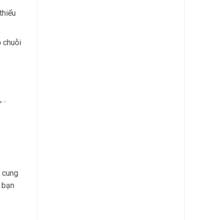
thiểu
 chuỗi
,…
i cung
p bạn