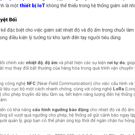
nh là một
thiết bị IoT
không thể thiếu trong hệ thống giám sát nh
yệt Đối
 kế đặc biệt cho việc giám sát nhiệt độ và độ ẩm trong chuỗi làm 
g điều kiện lý tưởng từ kho lạnh đến tay người tiêu dùng.
dõi chính xác
nhiệt độ
,
độ ẩm
và phát hiện các sự kiện
rơi tự do
, giú
t mọi thay đổi bất thường của hàng hóa trong quá trình vận chuyển 
ng công nghệ
NFC
(Near-Field Communication) cho việc cấu hình và 
ữ liệu cục bộ một cách nhanh chóng, cùng với công nghệ
LoRa
(Lon
 cho phép truyền dữ liệu tầm xa, tiết kiệm năng lượng đến hệ thống 
tâm.
iến có khả năng
cấu hình ngưỡng báo động
cho nhiệt độ và độ ẩm.
ông số vượt quá ngưỡng cho phép, hệ thống sẽ gửi cảnh báo ngay lậ
ười quản lý, giúp bạn có thể phản ứng kịp thời để ngăn chặn hư hỏn