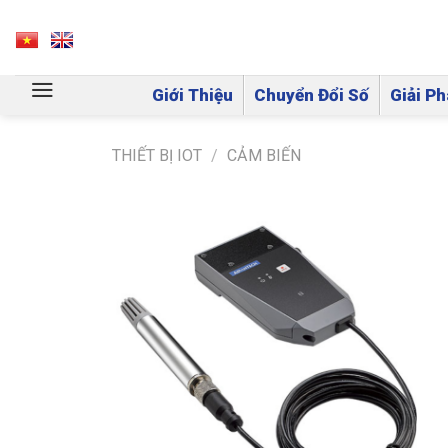
Skip
to
VN
EN
content
Giới Thiệu
Chuyển Đổi Số
Giải Ph
THIẾT BỊ IOT
/
CẢM BIẾN