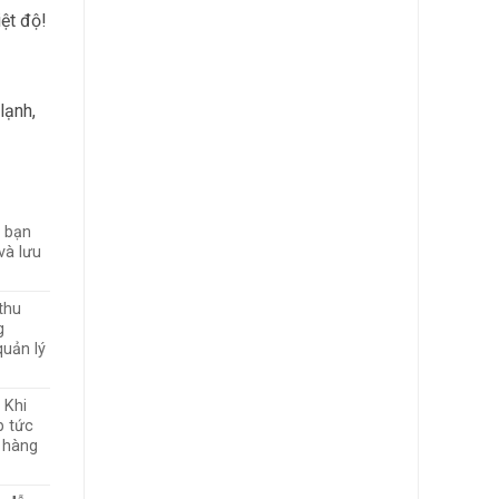
iệt độ!
lạnh,
p bạn
và lưu
thu
g
quản lý
 Khi
p tức
g hàng