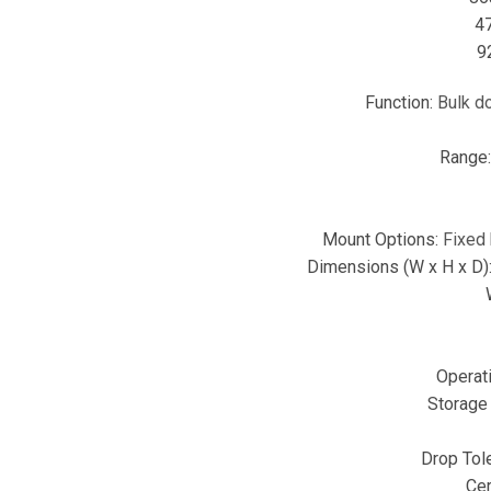
4
9
Function:
Bulk d
Range
Mount Options:
Fixed 
Dimensions (W x H x D)
Operat
Storage
Drop Tol
Cer