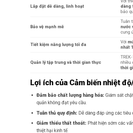
Với th
Lắp đặt dễ dàng, linh hoạt
dàng
t
bảo qu
Tuân 
Bảo vệ mạnh mẽ
nước 
cung ứ
Với
mứ
Tiết kiệm năng lượng tối đa
nhất 
TREK
Quản lý tập trung và thời gian thực
nhiều 
thời g
Lợi ích của Cảm biến nhiệt đ
Đảm bảo chất lượng hàng hóa:
Giám sát chặt
quản không đạt yêu cầu.
Tuân thủ quy định:
Dễ dàng đáp ứng các tiêu c
Giảm thiểu thất thoát:
Phát hiện sớm các vấn 
thiệt hại kinh tế.