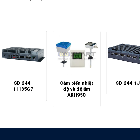
SB-244-
Cảm biến nhiệt
SB-244-1J
11135G7
độ và độ ẩm
ARH950