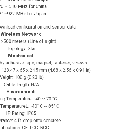
70 ~ 510 MHz for China
21~922 MHz for Japan
ownload configuration and sensor data
Wireless Network
:
>500 meters (Line of sight)
Topology:
Star
Mechanical
by adhesive tape, magnet, fastener, screws
:
123.47 x 65 x 24.5 mm (4.88 x 2.56 x 0.91 in)
Weight:
108 g (0.23 lb)
Cable length:
N/A
Environment
ing Temperature:
-40 ~ 70 °C
 TemperatureL:
-40° C ~ 85° C
IP Rating:
IP65
erance:
4 ft. drop onto concrete
tifications:
CE, FCC, NCC