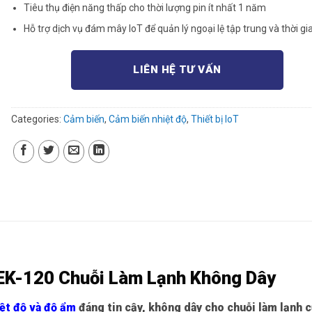
Tiêu thụ điện năng thấp cho thời lượng pin ít nhất 1 năm
Hỗ trợ dịch vụ đám mây IoT để quản lý ngoại lệ tập trung và thời gi
LIÊN HỆ TƯ VẤN
Categories:
Cảm biến
,
Cảm biến nhiệt độ
,
Thiết bị IoT
EK-120 Chuỗi Làm Lạnh Không Dây
iệt độ và độ ẩm
đáng tin cậy, không dây cho chuỗi làm lạnh 