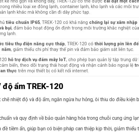
iết kế nhỏ gọn và không dây, TREK-120 có thể được
cài đặt một các
rong nhiều loại xe đông lạnh, container lạnh, kho lạnh và các môi tr
ản lạnh khác mà không cần đi dây phức tạp.
thủ
tiêu chuẩn IP65
, TREK-120 có khả năng
chống lại sự xâm nhập
và bụi
, đảm bảo hoạt động ổn định trong môi trường khắc nghiệt của
ng lạnh.
c tiêu thụ điện năng cực thấp
, TREK-120 có
thời lượng pin lên đế
1 năm
, giảm thiểu chi phí thay thế pin và đảm bảo giám sát liên tục.
-120
hỗ trợ dịch vụ đám mây IoT
, cho phép bạn quản lý tập trung dữ 
cảm biến, theo dõi trạng thái hoạt động và nhận cảnh báo ngoại lệ
t
ian thực
trên mọi thiết bị có kết nối internet.
ộ/ độ ẩm TREK-120
 chẽ nhiệt độ và độ ẩm, ngăn ngừa hư hỏng, ôi thiu do điều kiện 
huẩn và quy định về bảo quản hàng hóa trong chuỗi cung ứng lạn
đề tiềm ẩn, giúp bạn có biện pháp can thiệp kịp thời, giảm thiểu 