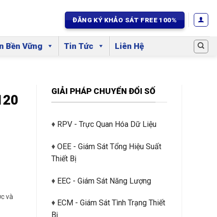
ĐĂNG KÝ KHẢO SÁT FREE 100%
ển Bền Vững
Tin Tức
Liên Hệ
GIẢI PHÁP CHUYỂN ĐỔI SỐ
120
♦
RPV - Trực Quan Hóa Dữ Liệu
♦
OEE - Giám Sát Tổng Hiệu Suất
Thiết Bị
♦
EEC - Giám Sát Năng Lượng
ớc và
♦
ECM - Giám Sát Tình Trạng Thiết
Bị