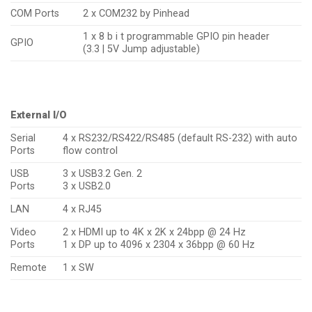
COM Ports
2 x COM232 by Pinhead
1 x 8 b i t programmable GPIO pin header
GPIO
(3.3 | 5V Jump adjustable)
External I/O
Serial
4 x RS232/RS422/RS485 (default RS-232) with auto
Ports
flow control
USB
3 x USB3.2 Gen. 2
Ports
3 x USB2.0
LAN
4 x RJ45
Video
2 x HDMI up to 4K x 2K x 24bpp @ 24 Hz
Ports
1 x DP up to 4096 x 2304 x 36bpp @ 60 Hz
Remote
1 x SW