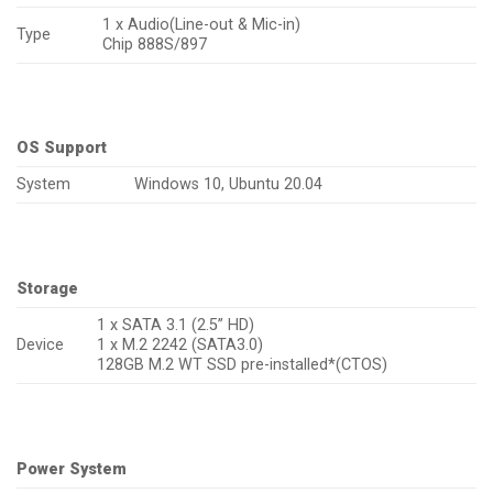
1 x Audio(Line-out & Mic-in)
Type
Chip 888S/897
OS Support
System
Windows 10, Ubuntu 20.04
Storage
1 x SATA 3.1 (2.5” HD)
Device
1 x M.2 2242 (SATA3.0)
128GB M.2 WT SSD pre-installed*(CTOS)
Power System