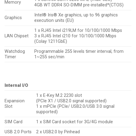
Memory
4GB WT DDR4 SO-DIMM pre-installed*(CTOS)
Intel® Iris® Xe graphics, up to 96 graphics
Graphics
execution units (EU)
1 x RJ45 Intel i219LM for 10/100/1000 Mbps
LAN Chipset
3 x RJ45 Intel i210 for 10/100/1000 Mbps
(Colay 1211GbE)
Watchdog
Programmable 255 levels timer interval, from
Timer
1~255 sec/min
Internal I/O
1 x E-Key M.2 2230 slot
Expansion
(PCIe X1 / USB2.0 signal supported)
Slot
1 x mPCIe (PCIe/ USB2.0/USB 3.0 signal
supported)
SIM Card
1 x SIM Card socket for 3G/4G module
USB 2.0 Ports
2 x USB2.0 by Pinhead