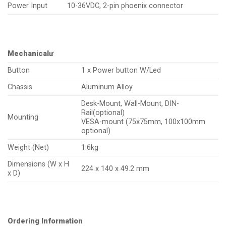
Power Input
10-36VDC, 2-pin phoenix connector
Mechanicalư
Button
1 x Power button W/Led
Chassis
Aluminum Alloy
Desk-Mount, Wall-Mount, DIN-
Rail(optional)
Mounting
VESA-mount (75x75mm, 100x100mm
optional)
Weight (Net)
1.6kg
Dimensions (W x H
224 x 140 x 49.2 mm
x D)
Ordering Information