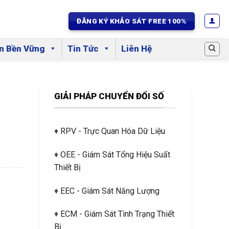
ĐĂNG KÝ KHẢO SÁT FREE 100%
ển Bền Vững
Tin Tức
Liên Hệ
GIẢI PHÁP CHUYỂN ĐỔI SỐ
♦
RPV - Trực Quan Hóa Dữ Liệu
♦
OEE - Giám Sát Tổng Hiệu Suất
Thiết Bị
♦
EEC - Giám Sát Năng Lượng
♦
ECM - Giám Sát Tình Trạng Thiết
Bị