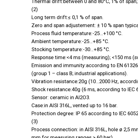
Thermal drift:between 0 and 80°C, 1% of span;
(2)
Long term drift:≤ 0,1 % of span.
Zero and span adjustement: ± 10 % span typica
Process fluid temperature:-25…+100 °C.
Ambient temperature:-25…+85 °C.
Stocking temperature:-30…+85 °C.
Response time:<4 ms (measuring); <150 ms (sw
Emission and immunity:according to EN 61326
(group 1 – class B; industrial applications).
Vibration resistance:20g (10…2000 Hz, accordi
Shock resistance:40g (6 ms, according to IEC 
Sensor: ceramic in Al2O3.
Case:in AISI 316L, vented up to 16 bar.
Protection degree: IP 65 according to IEC 605
(3)
Process connection: in AISI 316L, hole ø 2,5 mm
mm for measuring ranges ≥ 60 bar).