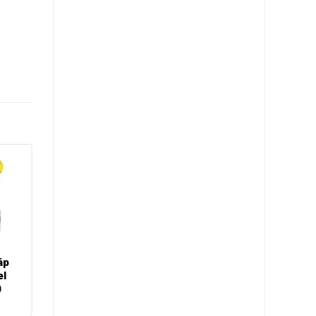
áp
Cảm biến áp
el
suất Model
0
APT8000