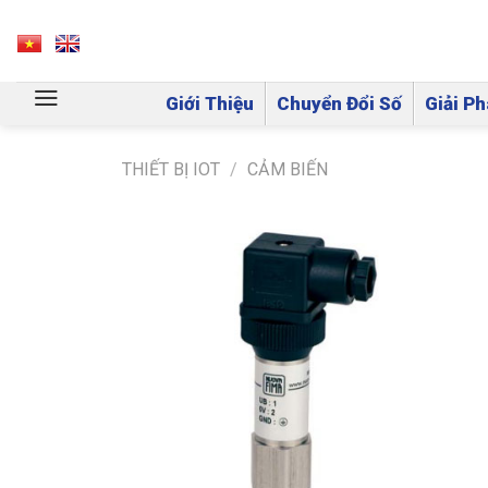
Skip
to
VN
EN
content
Giới Thiệu
Chuyển Đổi Số
Giải Ph
THIẾT BỊ IOT
/
CẢM BIẾN