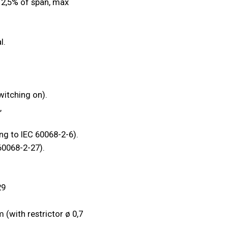
 2,5% of span, max
l.
itching on).
,
ng to IEC 60068-2-6).
60068-2-27).
29
 (with restrictor ø 0,7