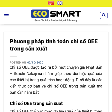
Skip
VN
EN
to
content
Phương pháp tính toán chỉ số OEE
trong sản xuất
POSTED ON
02/10/2020
Chỉ số OEE được tạo ra bởi một chuyên gia Nhật Bản
– Seiichi Nakajima nhằm giúp theo dõi hiệu quả của
các thiết bị trong quá trình hoạt động. Dưới đây là các
kiến thức cơ bản về chỉ số OEE trong sản xuất mà
bạn cần nắm bắt.
Chỉ số OEE trong sản xuất
Chỉ số OEE thể hiện mức độ hiệu quả của thiết bị theo