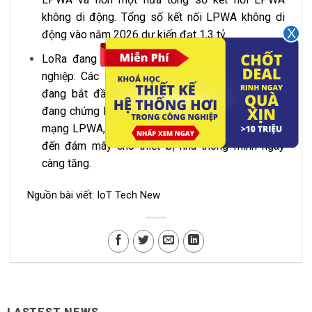
không di động. Tổng số kết nối LPWA không di
động vào năm 2026 dự kiến ​​đạt 1,3 tỷ.
LoRa đang vượt ra ngoài các ứng dụng doanh
nghiệp: Các ứng dụng tiêu dùng tận dụng LoRa
đang bắt đầu phát triển. Kiến trúc truyền thống
đang chứng kiến ​​sự cạnh tranh từ các công nghệ
mạng LPWA, cung cấp kết nối trực tiếp từ thiết bị
đến đám mây cho thiết bị nhà thông minh ngày
càng tăng.
Nguồn bài viết: IoT Tech New