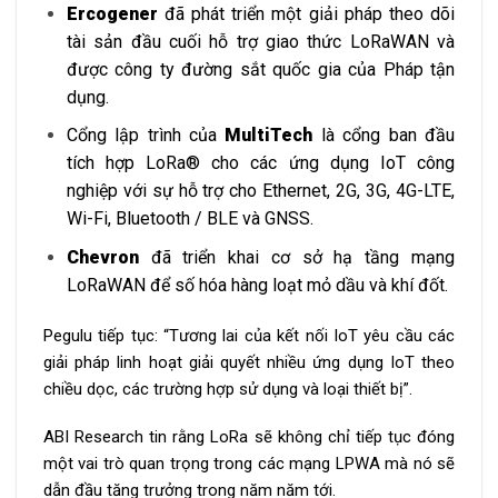
Ercogener
đã phát triển một giải pháp theo dõi
tài sản đầu cuối hỗ trợ giao thức LoRaWAN và
được công ty đường sắt quốc gia của Pháp tận
dụng.
Cổng lập trình của
MultiTech
là cổng ban đầu
tích hợp LoRa® cho các ứng dụng IoT công
nghiệp với sự hỗ trợ cho Ethernet, 2G, 3G, 4G-LTE,
Wi-Fi, Bluetooth / BLE và GNSS.
Chevron
đã triển khai cơ sở hạ tầng mạng
LoRaWAN để số hóa hàng loạt mỏ dầu và khí đốt.
Pegulu tiếp tục: “Tương lai của kết nối IoT yêu cầu các
giải pháp linh hoạt giải quyết nhiều ứng dụng IoT theo
chiều dọc, các trường hợp sử dụng và loại thiết bị”.
ABI Research tin rằng LoRa sẽ không chỉ tiếp tục đóng
một vai trò quan trọng trong các mạng LPWA mà nó sẽ
dẫn đầu tăng trưởng trong năm năm tới.