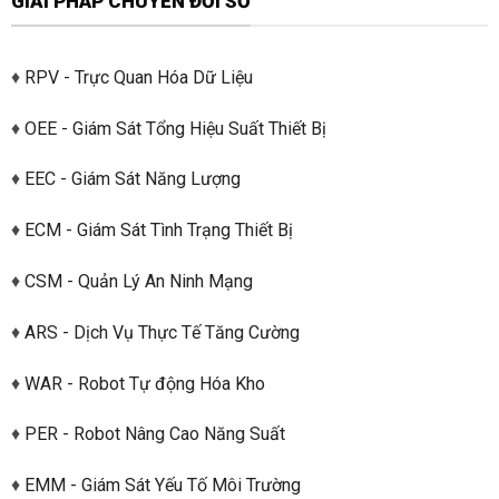
GIẢI PHÁP CHUYỂN ĐỔI SỐ
♦
RPV - Trực Quan Hóa Dữ Liệu
♦
OEE - Giám Sát Tổng Hiệu Suất Thiết Bị
♦
EEC - Giám Sát Năng Lượng
♦
ECM - Giám Sát Tình Trạng Thiết Bị
♦
CSM - Quản Lý An Ninh Mạng
♦
ARS - Dịch Vụ Thực Tế Tăng Cường
♦
WAR - Robot Tự động Hóa Kho
♦
PER - Robot Nâng Cao Năng Suất
♦
EMM - Giám Sát Yếu Tố Môi Trường