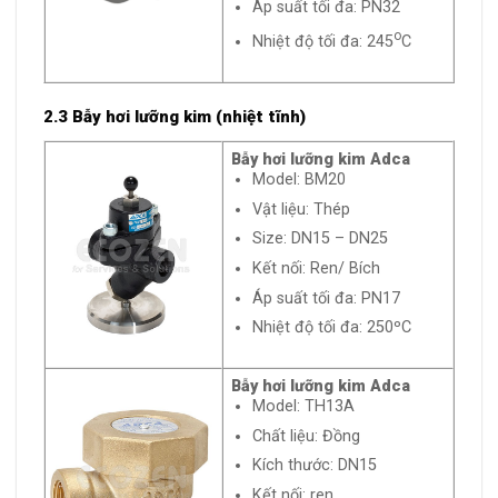
Áp suất tối đa: PN32
o
Nhiệt độ tối đa: 245
C
2.3 Bẫy hơi lưỡng kim (nhiệt tĩnh)
Bẫy hơi lưỡng kim Adca
Model: BM20
Vật liệu: Thép
Size: DN15 – DN25
Kết nối: Ren/ Bích
Áp suất tối đa: PN17
Nhiệt độ tối đa: 250ºC
Bẫy hơi lưỡng kim Adca
Model: TH13A
Chất liệu: Đồng
Kích thước: DN15
Kết nối: ren