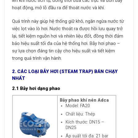
lên khi nước tích tụ, đồng thời đưa các trục và đòn bẫy
hoạt động, mở lỗ đầu ra để thoát nước và khí.
Quá trình này giúp hệ thống giữ khô, ngăn ngừa nước từ
việc lọt vào lò hơi. Nước thoát ra được hồi lưu quay trở
lại, tiết kiệm nguồn hơi và nhiên liệu đốt, đồng thời đảm
bảo hiệu suất tối đa của hệ thống hơi. Bẫy hơi phao –
sự lựa chọn đáng tin cậy cho hiệu suất và tiết kiệm
trong quá trình vận hành.
2. CÁC LOẠI BẪY HƠI (STEAM TRAP) BÁN CHẠY
NHẤT
2.1 Bẫy hơi dạng phao
Bẫy phao khí nén Adca
Model: FA20
Chất liệu: Thép
Kích thước: DN15 –
DN25
Áp suất tối đa: 21 bar