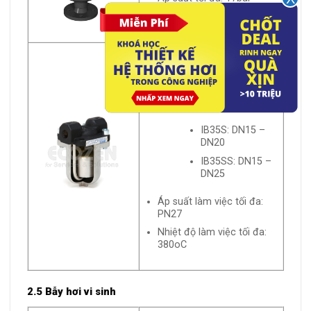
Nhiệt độ tối đa: 220ºC
Bẫy hơi gầu đảo Adca
Model: IB35S – IB35SS
Vật liệu: Thép
Kích thước:
IB35S: DN15 –
DN20
IB35SS: DN15 –
DN25
Áp suất làm việc tối đa:
PN27
Nhiệt độ làm việc tối đa:
380oC
2.5 Bẫy hơi vi sinh