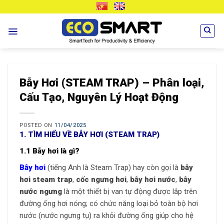
Skip
VN
EN
to
content
Bẫy Hơi (STEAM TRAP) – Phân loại,
Cấu Tạo, Nguyên Lý Hoạt Động
POSTED ON
11/04/2025
1. TÌM HIỂU VỀ BẪY HƠI (STEAM TRAP)
1.1 Bẫy hơi là gì?
Bẫy hơi
(tiếng Anh là Steam Trap) hay còn gọi là
bẫy
hơi steam trap
,
cốc ngưng hơi
,
bẫy hơi nước
,
bẫy
nước ngưng
là một thiết bị van tự động được lắp trên
đường ống hơi nóng; có chức năng loại bỏ toàn bộ hơi
nước (nước ngưng tụ) ra khỏi đường ống giúp cho hệ