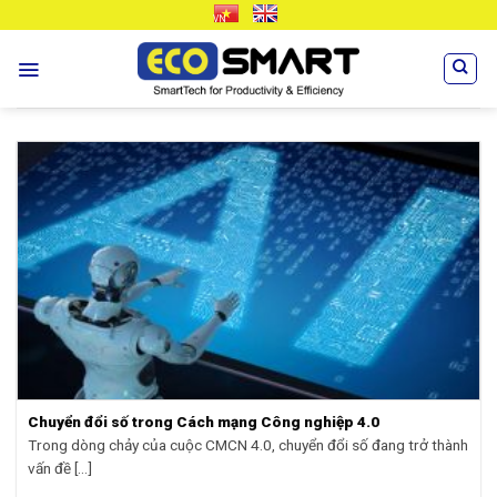
Skip
VN
EN
to
content
Chuyển đổi số trong Cách mạng Công nghiệp 4.0
Trong dòng chảy của cuộc CMCN 4.0, chuyển đổi số đang trở thành
vấn đề [...]