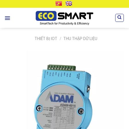
Skip
VN
EN
to
content
THIẾT BỊ IOT
/
THU THẬP DỮ LIỆU