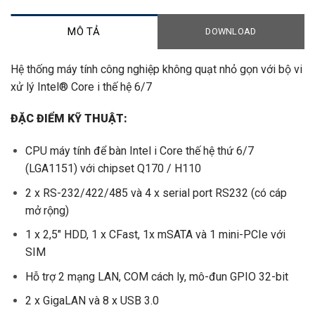
MÔ TẢ
DOWNLOAD
Hệ thống máy tính công nghiệp không quạt nhỏ gọn với bộ vi
xử lý Intel® Core i thế hệ 6/7
ĐẶC ĐIỂM KỸ THUẬT:
CPU máy tính để bàn Intel i Core thế hệ thứ 6/7
(LGA1151) với chipset Q170 / H110
2 x RS-232/422/485 và 4 x serial port RS232 (có cáp
mở rộng)
1 x 2,5″ HDD, 1 x CFast, 1x mSATA và 1 mini-PCIe với
SIM
Hỗ trợ 2 mạng LAN, COM cách ly, mô-đun GPIO 32-bit
2 x GigaLAN và 8 x USB 3.0