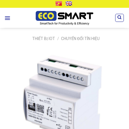
Skip
VN
EN
to
content
THIẾT BỊ IOT
/
CHUYỂN ĐỔI TÍN HIỆU