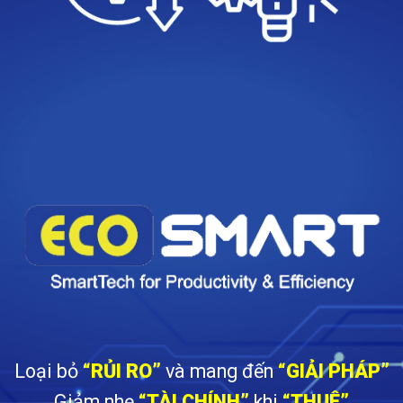
Loại bỏ
“RỦI RO”
và mang đến
“GIẢI PHÁP”
Giảm nhẹ
“TÀI CHÍNH”
khi
“THUÊ”