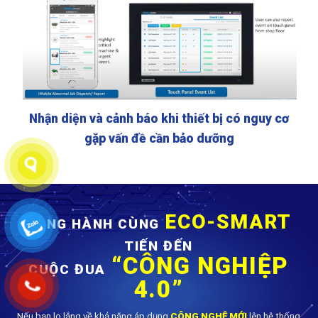
Nhận diện và cảnh báo khi thiết bị có nguy cơ
gặp vấn đề cần bảo dưỡng
ECO-SMART
ĐỒNG HÀNH CÙNG
TIẾN ĐẾN
“CÔNG NGHIỆP
CUỘC ĐUA
4.0”
Nếu bạn lo lắng về khả năng áp dụng
CÔNG NGHỆ MỚI
lên hệ thống