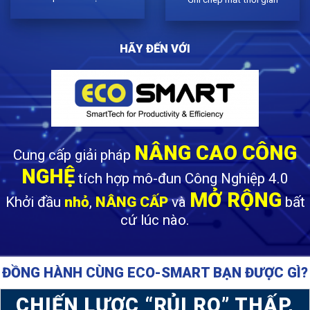
HÃY ĐẾN VỚI
NÂNG CAO CÔNG
Cung cấp giải pháp
NGHỆ
tích hợp mô-đun Công Nghiệp 4.0
MỞ RỘNG
Khởi đầu
nhỏ
,
NÂNG CẤP
và
bất
cứ lúc nào.
ĐỒNG HÀNH CÙNG ECO-SMART BẠN ĐƯỢC GÌ?
CHIẾN LƯỢC “RỦI RO” THẤP,