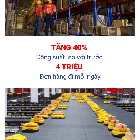
TĂNG 40%
Công suất
so với trước.
4 TRIỆU
Đơn hàng đi
mỗi ngày