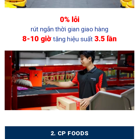
0% lỗi
rút ngắn thời gian giao hàng
8-10 giờ
3.5 lần
tăng hiệu suất
2. CP FOODS