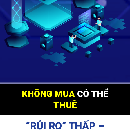
KHÔNG MUA
CÓ THỂ
THUÊ
“RỦI RO” THẤP –