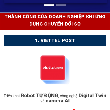
THÀNH CÔNG CỦA DOANH NGHIỆP KHI ỨNG
DỤNG CHUYỂN ĐỔI SỐ
1. VIETTEL POST
Robot TỰ ĐỘNG
Digital Twin
Triển khai
, công nghệ
camera AI
và