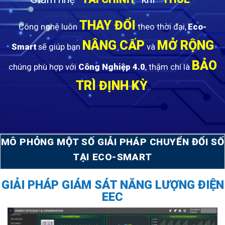
THAY ĐỔI
Công nghệ luôn
theo thời đại,
Eco-
NÂNG CẤP
MỞ RỘNG
Smart
sẽ giúp bạn
và
BẢO
chúng phù hợp với
Công Nghiệp 4.0
, thậm chí là
TRÌ ĐỊNH KỲ
.
MÔ PHỎNG MỘT SỐ GIẢI PHÁP CHUYỂN ĐỔI SỐ
TẠI ECO-SMART
GIẢI PHÁP GIÁM SÁT NĂNG LƯỢNG ĐIỆN
EEC