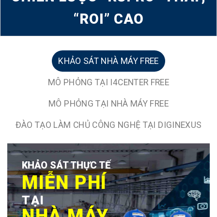
“ROI” CAO
KHẢO SÁT NHÀ MÁY FREE
MÔ PHỎNG TẠI I4CENTER FREE
MÔ PHỎNG TẠI NHÀ MÁY FREE
ĐÀO TẠO LÀM CHỦ CÔNG NGHỆ TẠI DIGINEXUS
KHẢO SÁT THỰC TẾ
MIỄN PHÍ
TẠI
NHÀ MÁY