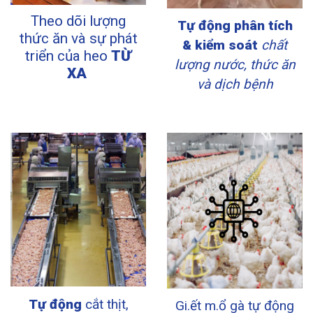
Theo dõi lượng
Tự động phân tích
thức ăn và sự phát
& kiểm soát
chất
triển của heo
TỪ
lượng nước, thức ăn
XA
và dịch bệnh
Tự động
cắt thịt,
Gi.ết m.ổ gà tự động