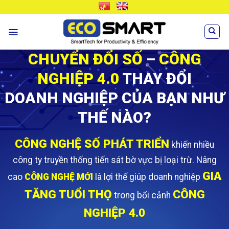
Skip
VN
EN
to
content
CHUYỂN ĐỔI SỐ
–
CÔNG
NGHIỆP 4.0
THAY ĐỔI
DOANH NGHIỆP CỦA BẠN NHƯ
THẾ NÀO?
CÔNG NGHỆ SỐ PHÁT TRIỂN
khiến nhiều
công ty truyền thống tiến sát bờ vực bị loại trừ.
Nâng
GIA
cao
CÔNG NGHỆ MỚI
là lợi thế giúp doanh nghiệp
TĂNG TUỔI THỌ
CÔNG
trong bối cảnh
NGHIỆP 4.0