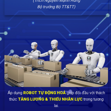
(Trích Nguyễn Mạnh Hùng
Bộ trưởng Bộ TT&TT)
Áp dụng
ROBOT TỰ ĐỘNG HOÁ
giúp đối đầu với thách
thức
TĂNG LƯƠNG & THIẾU NHÂN LỰC
trong tương
lai.