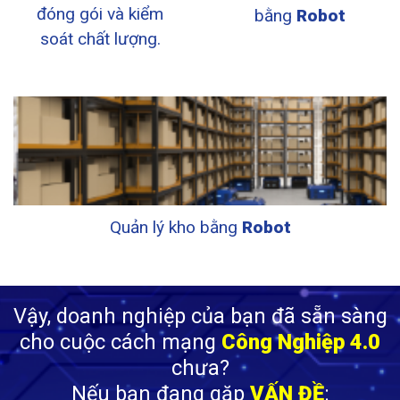
đóng gói và kiểm
bằng
Robot
soát chất lượng.
Quản lý kho bằng
Robot
Vậy,
doanh nghiệp của bạn đã sẵn sàng
cho cuộc cách mạng
Công Nghiệp 4.0
chưa?
Nếu bạn đang gặp
VẤN ĐỀ
: