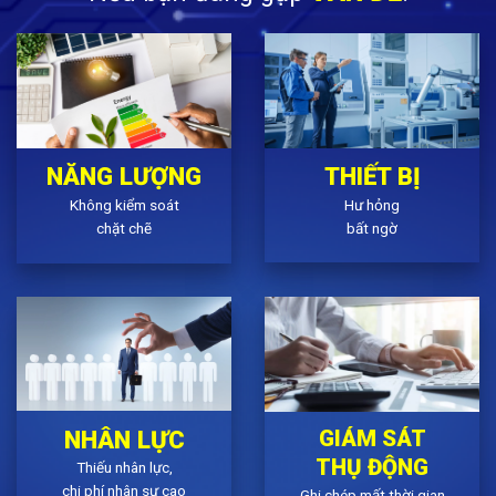
THIẾT BỊ
NĂNG LƯỢNG
Hư hỏng
Không kiểm soát
bất ngờ
chặt chẽ
NHÂN
LỰC
GIÁM SÁT
THỤ ĐỘNG
Thiếu nhân lực,
chi phí nhân sự cao
Ghi chép mất thời gian