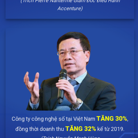
(Trích Pierre Nanterme
Giám Đốc Điều Hành
Accenture)
TĂNG
30%
Công ty công nghệ số tại Việt Nam
,
TĂNG 32%
đồng thời doanh thu
kể
từ 2019.