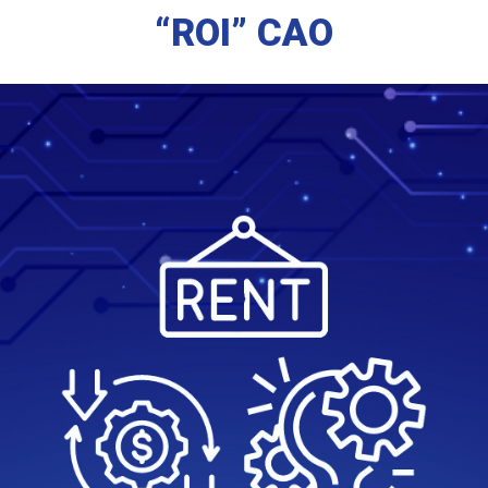
“ROI” CAO