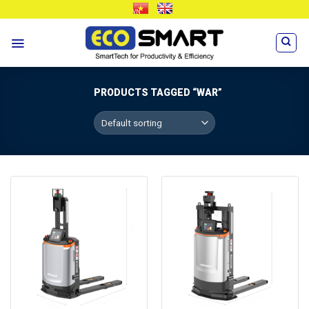
Skip
VN
EN
to
content
PRODUCTS TAGGED “WAR”